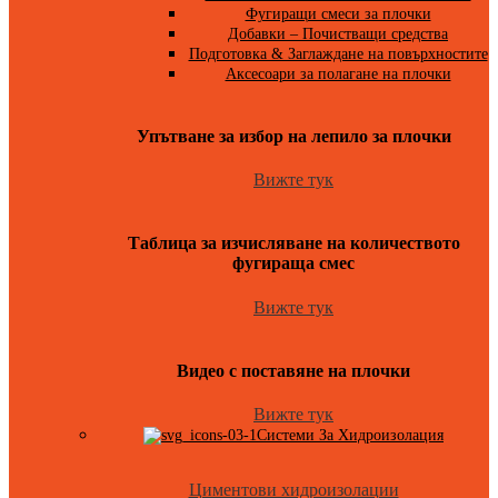
Фугиращи смеси за плочки
Добавки – Почистващи средства
Подготовка & Заглаждане на повърхностите
Аксесоари за полагане на плочки
Упътване за избор на лепило за плочки
Вижте тук
Таблица за изчисляване на количеството
фугираща смес
Вижте тук
Видео с поставяне на плочки
Вижте тук
Системи За Хидроизолация
Циментови хидроизолации