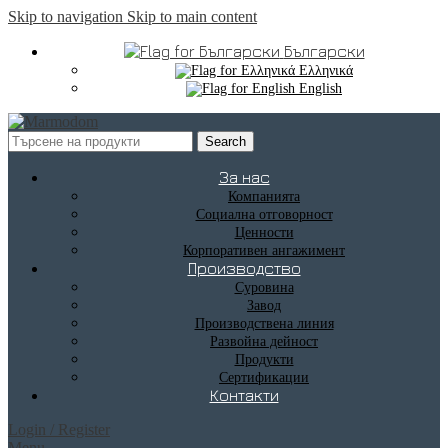
Skip to navigation
Skip to main content
Български
Ελληνικά
English
Search
За нас
Компанията
Социална отговорност
Ценности
Корпоративен ангажимент
Производство
Суровина
Завод
Производствена линия
Развойна дейност
Продукти
Сертификации
Контакти
Login / Register
Menu