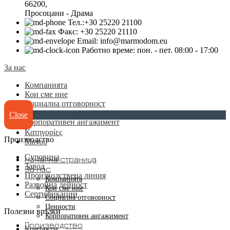
66200,
Просоцани - Драма
Тел.:+30 25220 21100
Факс: +30 25220 21110
Email: info@marmodom.eu
Работно време: пон. - пет. 08:00 - 17:00
За нас
Компанията
Кои сме ние
Социална отговорност
Ценности
Close
Корпоративен ангажимент
Κατηγορίες
Производство
Μενου
Суровина
Начална страница
Завод
За нас
Производствена линия
Компанията
Развойна дейност
Кои сме ние
Сертификации
Социална отговорност
Ценности
Полезни връзки
Корпоративен ангажимент
Производство
Контакти