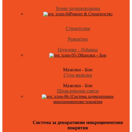
Течни хидроизолации
Ремонт & Строителство
Строителни
Ремонтни
Грундове - Добавки
Мазилки – Бои
Мазилки - Бои
Сухи мазилки
Мазилки - Бои
Шпакловъчни смеси
Система задекоративни
микроциментови покрития
Система за декоративни микроциментови
покрития