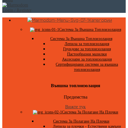
Login / Register
Категории
Система За Външна Топлоизолация
Система За Външна Топлоизолация
Лепила за топлоизолация
Грундове за топлоизолация
Пастообразни мазилки
Аксесоари за топлоизолация
Сертифицирани системи за външна
топлоизолация
Външна топлоизолация
Предимства
Вижте тук
Система За Полагане На Плочки
Система За Полагане На Плочки
Лепила за плочки - Естествени камъни