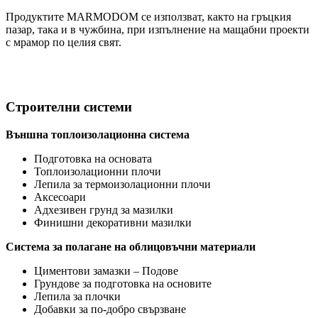
Продуктите MARMODOM се използват, както на гръцкия
пазар, така и в чужбина, при изпълнение на мащабни проекти
с мрамор по целия свят.
Строителни системи
Външна топлоизолационна система
Подготовка на основата
Топлоизолационни плочи
Лепила за термоизолационни плочи
Аксесоари
Адхезивен грунд за мазилки
Финишни декоративни мазилки
Система за полагане на облицовъчни материали
Циментови замазки – Подове
Грундове за подготовка на основите
Лепила за плочки
Добавки за по-добро свързване