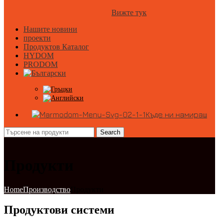
Вижте тук
Нашите новини
проекти
Продуктов Каталог
HYDOM
PRODOM
Къде ни намираш
Search
Продукти
Home
Производство
Продукти
Продуктови системи