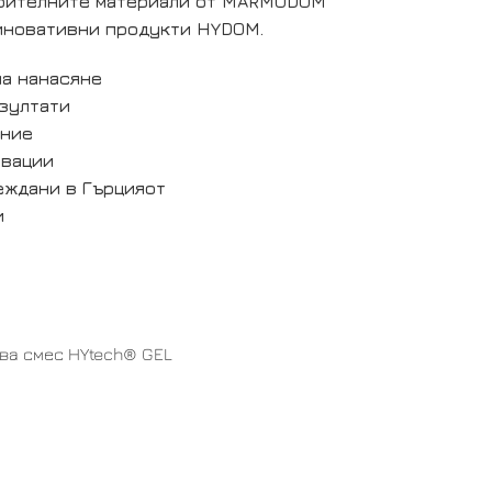
роителните материали от MARMODOM
 иновативни продукти HYDOM.
на нанасяне
зултати
ание
овации
еждани в
Гърцияот
и
ва смес HYtech® GEL