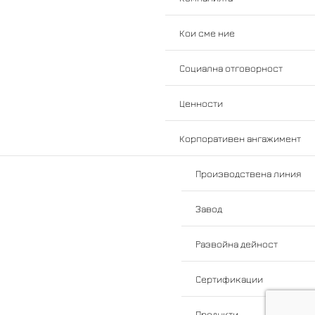
Кои сме ние
Социална отговорност
Ценности
Корпоративен ангажимент
Производствена линия
Завод
Развойна дейност
Сертификации
Продукти