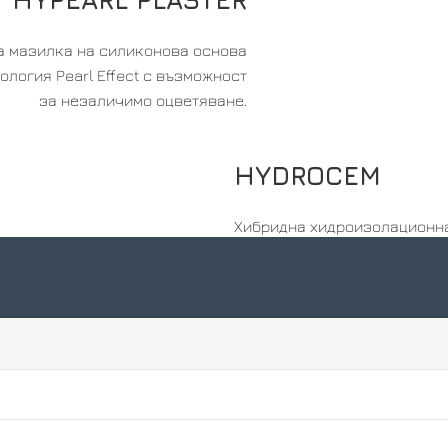
 мазилка на силиконова основа
нология Pearl Effect с възможност
за незаличимо оцветяване.
HYDROCEM
Хибридна хидроизолационн
циментова смес съдържаща
от ново поколение, едноком
Намерете каталога тук