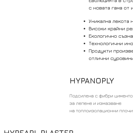
Еволюцията в ст
с новата гама от
Уникална лекота 
Високи крайни ре
Екологично съзн
Технологични ин
Продукти произв
отлични суровин
HYPANOPLY
Подсилена с фибри цименто
за лепене и измазване
на топлоизолационни плочи
HYPEARL PLASTER