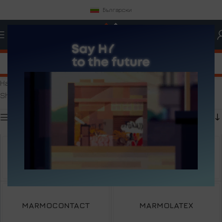
Български
Начало
Ремонт & Строителство
Ремонтни
Showing all 10 results
Show sidebar
CORRO PROTECT
MARMO FLOW
MARMOCONTACT
MARMOLATEX