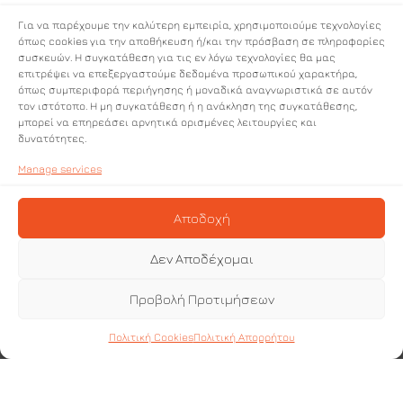
Компанията
Компанията
Για να παρέχουμε την καλύτερη εμπειρία, χρησιμοποιούμε τεχνολογίες
Кои сме ние
όπως cookies για την αποθήκευση ή/και την πρόσβαση σε πληροφορίες
Социална отговорност
συσκευών. Η συγκατάθεση για τις εν λόγω τεχνολογίες θα μας
Кои сме ние
επιτρέψει να επεξεργαστούμε δεδομένα προσωπικού χαρακτήρα,
Ценности
όπως συμπεριφορά περιήγησης ή μοναδικά αναγνωριστικά σε αυτόν
Корпоративен ангажимент
τον ιστότοπο. Η μη συγκατάθεση ή η ανάκληση της συγκατάθεσης,
Социална отговорност
За нас
μπορεί να επηρεάσει αρνητικά ορισμένες λειτουργίες και
δυνατότητες.
Ценности
Manage services
Производство
Корпоративен ангажимент
Суровина
Αποδοχή
Завод
Производствена линия
Δεν Αποδέχομαι
Производствена линия
Развойна дейност
Завод
Προβολή Προτιμήσεων
Сертификации
Πολιτική Cookies
Πολιτική Απορρήτου
Развойна дейност
Производство
Полезни връзки
Сертификации