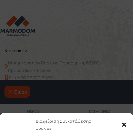
Контакти
Индустриален Парк на Просоцани, 66200,
Просоцани - Драма
Тел.:+30 25220 21100
Факс: +30 25220 21110
Close
Email: info@marmodom.eu
Работно време: пон. - пет. 08:00 - 17:00
ΜΕΝΟΥ
ΚΑΤΗΓΟΡΊΕΣ
Διαχείριση Συγκατάθεσης
За нас
Начална страница
Cookies