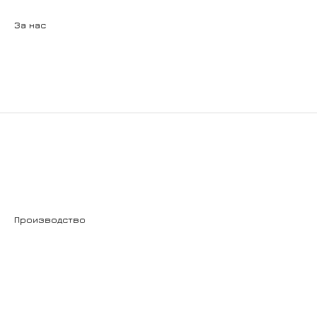
Copyright © 2024 – Designed & Developed by
Flipside
За нас
Производство