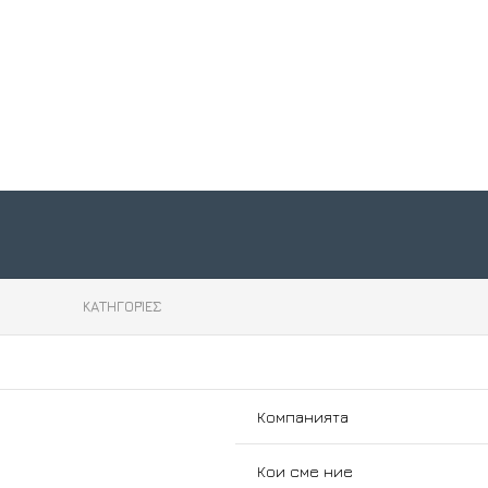
ръзки
Научете първи нашите новини
Въведете Вашия e-mail адрес, за
а поверителност
да се абонирате за нашия
ΚΑΤΗΓΟΡΊΕΣ
а бисквитките
бюлетин!
Social Links:
Компанията
Кои сме ние