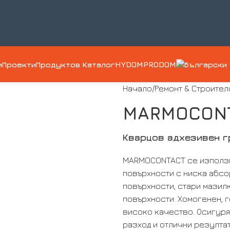
и
Проекти
Продуктов Каталог
HYDOM
PRODOM
Начало
Ремонт & Строител
MARMOCON
Кварцов адхезивен г
MARMOCONTACT се използва
повърхности с ниска абсо
повърхности, стари мазилк
повърхности. Хомогенен, 
високо качество. Осигуря
разход и отлични резултат