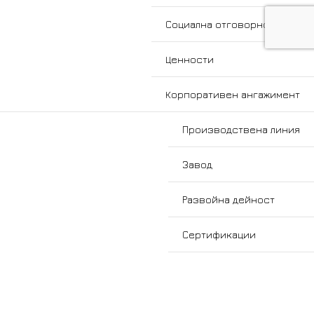
Социална отговорност
Ценности
Корпоративен ангажимент
Производствена линия
Завод
Развойна дейност
Сертификации
Продукти
Суровина