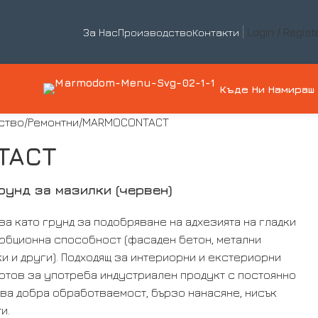
Login / Regist
За Нас
Производство
Контакти
Къде Ни Намираш
ство
Ремонтни
MARMOCONTACT
TACT
рунд за мазилки (червен)
 като грунд за подобряване на адхезията на гладки
рбционна способност (фасаден бетон, метални
и и други). Подходящ за интериорни и екстериорни
готов за употреба индустриален продукт с постоянно
ва добра обработваемост, бързо нанасяне, нисък
и.