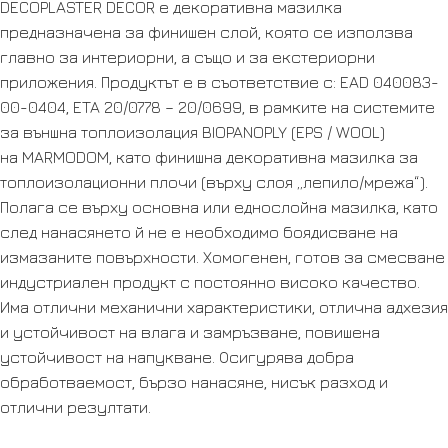
DECOPLASTER DECOR е декоративна мазилка
предназначена за финишен слой, която се използва
главно за интериорни, а също и за екстериорни
приложения. Продуктът е в съответствие с: EAD 040083-
00-0404, ETA 20/0778 – 20/0699, в рамките на системите
за външна топлоизолация BIOPANOPLY (EPS / WOOL)
на MARMODOM, като финишна декоративна мазилка за
топлоизолационни плочи (върху слоя „лепило/мрежа“).
Полага се върху основна или еднослойна мазилка, като
след нанасянето й не е необходимо боядисване на
измазаните повърхности. Хомогенен, готов за смесване
индустриален продукт с постоянно високо качество.
Има отлични механични характеристики, отлична адхезия
и устойчивост на влага и замръзване, повишена
устойчивост на напукване. Осигурява добра
обработваемост, бързо нанасяне, нисък разход и
отлични резултати.