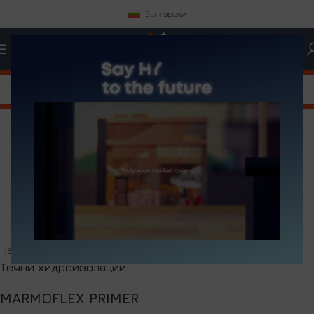
Български
Click to enlarge
Начало
Системи За Хидроизолация
Течни хидроизолации
MARMOFLEX PRIMER