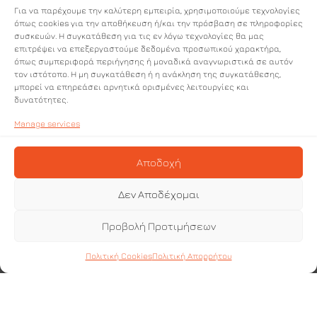
Компанията
Για να παρέχουμε την καλύτερη εμπειρία, χρησιμοποιούμε τεχνολογίες
Компанията
Кои сме ние
όπως cookies για την αποθήκευση ή/και την πρόσβαση σε πληροφορίες
συσκευών. Η συγκατάθεση για τις εν λόγω τεχνολογίες θα μας
Социална отговорност
επιτρέψει να επεξεργαστούμε δεδομένα προσωπικού χαρακτήρα,
Кои сме ние
Ценности
όπως συμπεριφορά περιήγησης ή μοναδικά αναγνωριστικά σε αυτόν
τον ιστότοπο. Η μη συγκατάθεση ή η ανάκληση της συγκατάθεσης,
Корпоративен ангажимент
Социална отговорност
За нас
μπορεί να επηρεάσει αρνητικά ορισμένες λειτουργίες και
δυνατότητες.
Ценности
Manage services
Производство
Корпоративен ангажимент
Αποδοχή
Суровина
Завод
Производствена линия
Δεν Αποδέχομαι
Производствена линия
Развойна дейност
Προβολή Προτιμήσεων
Завод
Сертификации
Πολιτική Cookies
Πολιτική Απορρήτου
Развойна дейност
Производство
Полезни връзки
Сертификации