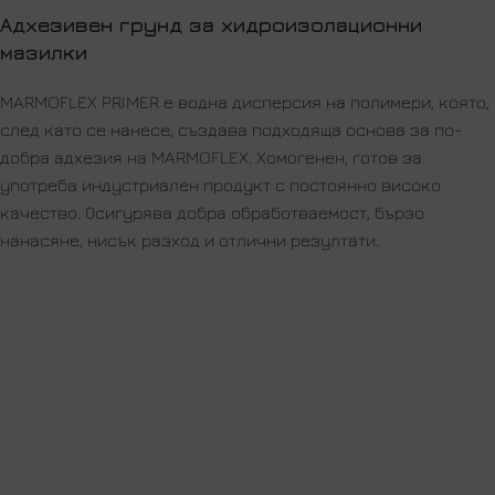
Адхезивен грунд за хидроизолационни
мазилки
MARMOFLEX PRIMER е водна дисперсия на полимери, която,
след като се нанесе, създава подходяща основа за по-
добра адхезия на MARMOFLEX. Хомогенен, готов за
употреба индустриален продукт с постоянно високо
качество. Осигурява добра обработваемост, бързо
нанасяне, нисък разход и отлични резултати.