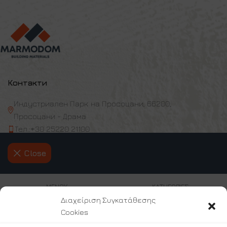
Контакти
Индустриален Парк на Просоцани, 66200,
Просоцани - Драма
Тел.:+30 25220 21100
Факс: +30 25220 21110
Close
Email: info@marmodom.eu
Работно време: пон. - пет. 08:00 - 17:00
ΜΕΝΟΥ
ΚΑΤΗΓΟΡΊΕΣ
Διαχείριση Συγκατάθεσης
За нас
Cookies
Начална страница