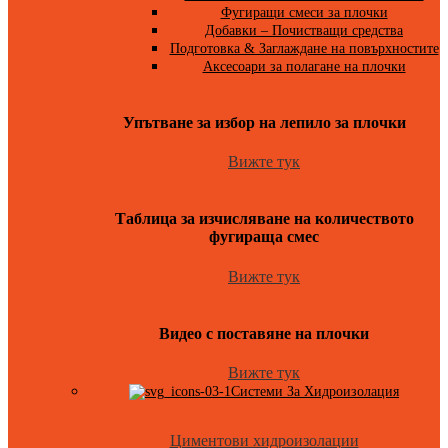
Фугиращи смеси за плочки
Добавки – Почистващи средства
Подготовка & Заглаждане на повърхностите
Аксесоари за полагане на плочки
Упътване за избор на лепило за плочки
Вижте тук
Таблица за изчисляване на количеството
фугираща смес
Вижте тук
Видео с поставяне на плочки
Вижте тук
Системи За Хидроизолация
Циментови хидроизолации