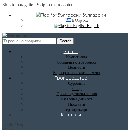
Skip to navigation
Skip to main content
Български
Ελληνικά
English
Search
За нас
Компанията
Социална отговорност
Ценности
Корпоративен ангажимент
Производство
Суровина
Завод
Производствена линия
Развойна дейност
Продукти
Сертификации
Контакти
Login / Register
Menu