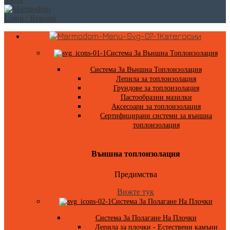
Login / Register
Категории
Система За Външна Топлоизолация
Система За Външна Топлоизолация
Лепила за топлоизолация
Грундове за топлоизолация
Пастообразни мазилки
Аксесоари за топлоизолация
Сертифицирани системи за външна
топлоизолация
Външна топлоизолация
Предимства
Вижте тук
Система За Полагане На Плочки
Система За Полагане На Плочки
Лепила за плочки - Естествени камъни