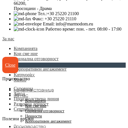
66200,
Просоцани - Драма
Тел.:+30 25220 21100
Факс: +30 25220 21110
Email: info@marmodom.eu
Работно време: пон. - пет. 08:00 - 17:00
За нас
Компанията
Кои сме ние
Социална отговорност
Ценности
Close
Корпоративен ангажимент
Κατηγορίες
Производство
Μενου
Суровина
Начална страница
Завод
За нас
Производствена линия
Компанията
Развойна дейност
Кои сме ние
Сертификации
Социална отговорност
Ценности
Полезни връзки
Корпоративен ангажимент
Производство