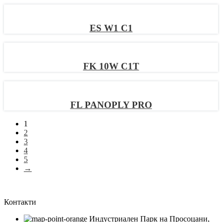
ES W1 C1
FK 10W C1T
FL PANOPLY PRO
1
2
3
4
5
→
Контакти
Индустриален Парк на Просоцани,