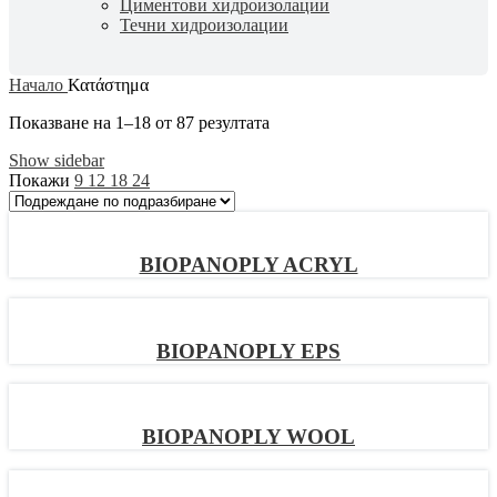
Циментови хидроизолации
Течни хидроизолации
Начало
Κατάστημα
Показване на 1–18 от 87 резултата
Show sidebar
Покажи
9
12
18
24
BIOPANOPLY ACRYL
BIOPANOPLY EPS
BIOPANOPLY WOOL