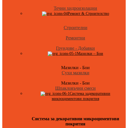
Течни хидроизолации
Ремонт & Строителство
Строителни
Ремонтни
Грундове - Добавки
Мазилки – Бои
Мазилки - Бои
Сухи мазилки
Мазилки - Бои
Шпакловъчни смеси
Система задекоративни
микроциментови покрития
Система за декоративни микроциментови
покрития