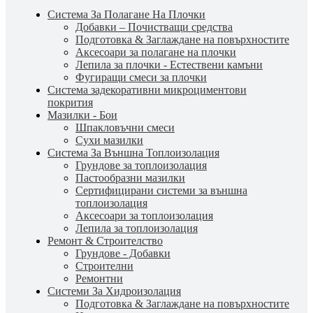
Система За Полагане На Плочки
Добавки – Почистващи средства
Подготовка & Заглаждане на повърхностите
Аксесоари за полагане на плочки
Лепила за плочки - Естествени камъни
Фугиращи смеси за плочки
Система задекоративни микроциментови
покрития
Мазилки - Бои
Шпакловъчни смеси
Сухи мазилки
Система За Външна Топлоизолация
Грундове за топлоизолация
Пастообразни мазилки
Сертифицирани системи за външна
топлоизолация
Аксесоари за топлоизолация
Лепила за топлоизолация
Ремонт & Строителство
Грундове - Добавки
Строителни
Ремонтни
Системи За Хидроизолация
Подготовка & Заглаждане на повърхностите