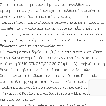
Σε περίπτωση μη παραλαβής των παραγγελθέντων
εμπορευμάτων (και εφόσον έχει παρέλθει αδικαιολόγητα
μεγάλο χρονικό διάστημα από την καταχώρηση της
παραγγελίας), παρακαλούμε επικοινωνήστε με εκπρόσωπο
του site. Για την καλύτερη και γρηγορότερη εξυπηρέτησή
σας, θα σας συνιστούσαμε να αναφέρετε τον ειδικό κωδικό
παραγγελίας που έχει αποσταλεί στη διεύθυνση email που
δηλώσατε κατά την παραγγελία σας.
Σύμφωνα με την Οδηγία 2013/11/ΕΚ, η οποία ενσωματώθηκε
στην ελληνική νομοθεσία με την ΚΥΑ 70330/2015, και την
Απόφαση 31619 ΦΕΚ 969/22.3.2017 (άρθρο 8) προβλέπεται η
δυνατότητα ηλεκτρονικής επίλυσης καταναλωτικών
διαφορών με τη διαδικασία Alternative Dispute Resolution
στο σύνολο της Ευρωπαϊκής Ένωσης. Εάν ο Πελάτης έχει
πρόβλημα με αγορά που πραγματοποίησε από το
Ηλεκτρονικό Κατάστημα και διαμένει στην ΕΕ μπορεί να
χρησιμοποιήσει τον
ιστότοπο
https://webgate.ec.europa.eu/odr/main/?