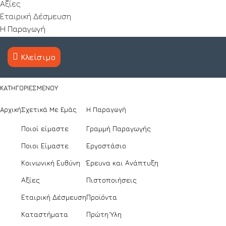
Αξίες
Εταιρική Δέσμευση
Η Παραγωγή
Πρώτη Ύλη
Κλείσιμο
Εργοστάσιο
Γραμμή Παραγωγής
ΚΑΤΗΓΟΡΊΕΣ
ΜΕΝΟΥ
Έρευνα και Ανάπτυξη
Πιστοποιήσεις
Αρχική
Σχετικά Με Εμάς
Η Παραγωγή
Χρήσιμα Link
Ποιοί είμαστε
Γραμμή Παραγωγής
Επικοινωνία
Ποιοι Είμαστε
Εργοστάσιο
Πολιτική Απορρήτου
Πολιτική Cookies
Κοινωνική Ευθύνη
Έρευνα και Ανάπτυξη
Μάθετε πρώτοι τα νέα μας
Αξίες
Πιστοποιήσεις
Εταιρική Δέσμευση
Προϊόντα
Συμπληρώστε το email σας για να εγγραφείτε στο
newsletter μας!
Καταστήματα
Πρώτη Ύλη