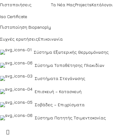
Social Links:
Πιστοποιήσεις
Τα Νέα Μας
Projects
Κατάλογοι
Iso Certificate
Copyright © 2024 – Designed & Developed by
Flipside
Πιστοποίηση Biopanoply
Συχνές ερωτήσεις
Επικοινωνία
Σύστημα Εξωτερικής Θερμομόνωσης
Σύστημα Τοποθέτησης Πλακιδίων
Συστήματα Στεγάνωσης
Επισκευή – Κατασκευή
Σοβάδες – Επιχρίσματα
Σύστημα Πατητής Τσιμεντοκονίας