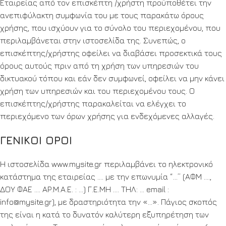
Εταιρείας από τον επισκέπτη /χρήστη προϋποθέτει την
ανεπιφύλακτη συμφωνία του με τους παρακάτω όρους
χρήσης, που ισχύουν για το σύνολο του περιεχομένου, που
περιλαμβάνεται στην ιστοσελίδα της. Συνεπώς, ο
επισκέπτης/χρήστης οφείλει να διαβάσει προσεκτικά τους
όρους αυτούς πριν από τη χρήση των υπηρεσιών του
δικτυακού τόπου και εάν δεν συμφωνεί, οφείλει να μην κάνει
χρήση των υπηρεσιών και του περιεχομένου τους. Ο
επισκέπτης/χρήστης παρακαλείται να ελέγχει το
περιεχόμενο των όρων χρήσης για ενδεχόμενες αλλαγές.
ΓΕΝΙΚΟΙ ΟΡΟΙ
H ιστοσελίδα www.mysite.gr περιλαμβάνει το ηλεκτρονικό
κατάστημα της εταιρείας …. με την επωνυμία “…” (ΑΦΜ ….,
ΔΟΥ ΦΑΕ …. ΑΡ.Μ.Α.Ε. : …) Γ.Ε.ΜΗ …. ΤΗΛ: … email :
info@mysite.gr), με δραστηριότητα την «…». Πάγιος σκοπός
της είναι η κατά το δυνατόν καλύτερη εξυπηρέτηση των