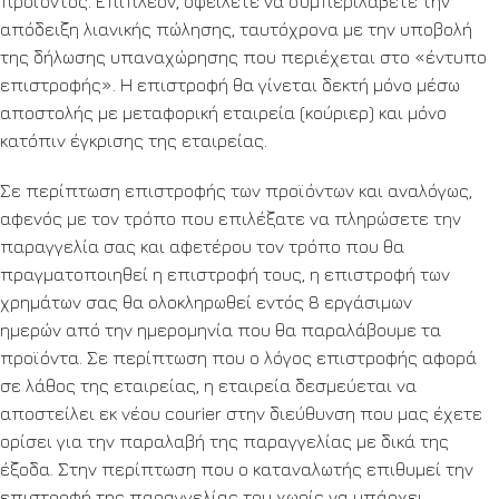
προϊόντος. Επιπλέον, οφείλετε να συμπεριλάβετε την
απόδειξη λιανικής πώλησης, ταυτόχρονα με την υποβολή
της δήλωσης υπαναχώρησης που περιέχεται στο «έντυπο
επιστροφής». Η επιστροφή θα γίνεται δεκτή μόνο μέσω
αποστολής με μεταφορική εταιρεία (κούριερ) και μόνο
κατόπιν έγκρισης της εταιρείας.
Σε περίπτωση επιστροφής των προϊόντων και αναλόγως,
αφενός με τον τρόπο που επιλέξατε να πληρώσετε την
παραγγελία σας και αφετέρου τον τρόπο που θα
πραγματοποιηθεί η επιστροφή τους, η επιστροφή των
χρημάτων σας θα ολοκληρωθεί εντός 8 εργάσιμων
ημερών από την ημερομηνία που θα παραλάβουμε τα
προϊόντα. Σε περίπτωση που ο λόγος επιστροφής αφορά
σε λάθος της εταιρείας, η εταιρεία δεσμεύεται να
αποστείλει εκ νέου courier στην διεύθυνση που μας έχετε
ορίσει για την παραλαβή της παραγγελίας με δικά της
έξοδα. Στην περίπτωση που ο καταναλωτής επιθυμεί την
επιστροφή της παραγγελίας του χωρίς να υπάρχει