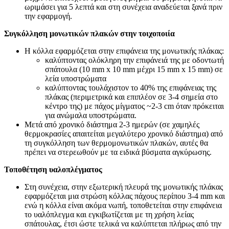
ωριμάσει για 5 λεπτά και στη συνέχεια αναδεύεται ξανά πριν
την εφαρμογή.
Συγκόλληση μονωτικών πλακών στην τοιχοποιία
Η κόλλα εφαρμόζεται στην επιφάνεια της μονωτικής πλάκας:
καλύπτοντας ολόκληρη την επιφάνειά της με οδοντωτή
σπάτουλα (10 mm x 10 mm μέχρι 15 mm x 15 mm) σε
λεία υποστρώματα
καλύπτοντας τουλάχιστον το 40% της επιφάνειας της
πλάκας (περιμετρικά και επιπλέον σε 3-4 σημεία στο
κέντρο της) με πάχος μίγματος ~2-3 cm όταν πρόκειται
για ανώμαλα υποστρώματα.
Μετά από χρονικό διάστημα 2-3 ημερών (σε χαμηλές
θερμοκρασίες απαιτείται μεγαλύτερο χρονικό διάστημα) από
τη συγκόλληση των θερμομονωτικών πλακών, αυτές θα
πρέπει να στερεωθούν με τα ειδικά βύσματα αγκύρωσης.
Τοποθέτηση υαλοπλέγματος
Στη συνέχεια, στην εξωτερική πλευρά της μονωτικής πλάκας
εφαρμόζεται μια στρώση κόλλας πάχους περίπου 3-4 mm και
ενώ η κόλλα είναι ακόμα νωπή, τοποθετείται στην επιφάνεια
το υαλόπλεγμα και εγκιβωτίζεται με τη χρήση λείας
σπάτουλας, έτσι ώστε τελικά να καλύπτεται πλήρως από την