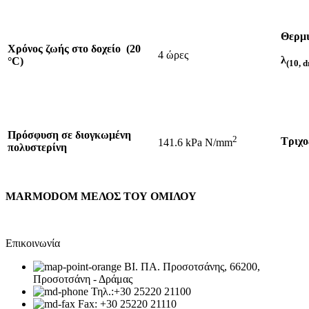
Θερμι
Χρόνος ζωής στο δοχείο
(20
4 ώρες
λ
°C)
(10,
d
Πρόσφυση σε διογκωμένη
2
Τριχο
141.6 kPa N/mm
πολυστερίνη
MARMODOM ΜΕΛΟΣ ΤΟΥ ΟΜΙΛΟΥ
Επικοινωνία
ΒΙ. ΠΑ. Προσοτσάνης, 66200,
Προσοτσάνη - Δράμας
Τηλ.:+30 25220 21100
Fax: +30 25220 21110