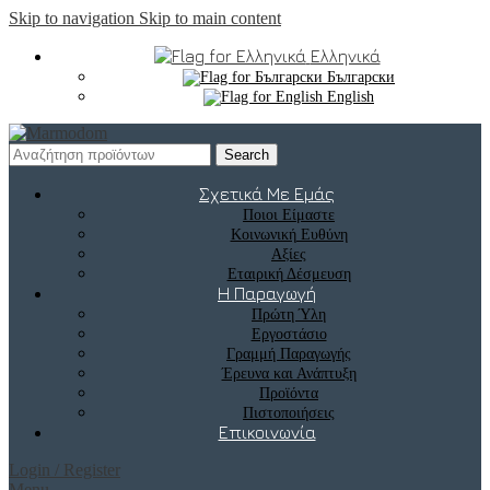
Skip to navigation
Skip to main content
Ελληνικά
Български
English
Search
Σχετικά Με Εμάς
Ποιοι Είμαστε
Κοινωνική Ευθύνη
Αξίες
Εταιρική Δέσμευση
Η Παραγωγή
Πρώτη Ύλη
Εργοστάσιο
Γραμμή Παραγωγής
Έρευνα και Ανάπτυξη
Προϊόντα
Πιστοποιήσεις
Επικοινωνία
Login / Register
Menu