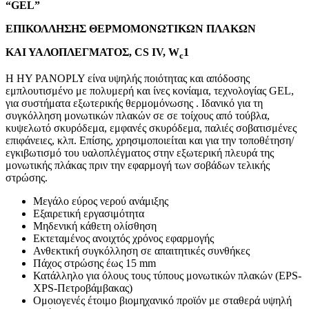
“GEL”
ΕΠΙΚΟΛΛΗΣΗΣ ΘΕΡΜΟΜΟΝΩΤΙΚΩΝ ΠΛΑΚΩΝ
ΚΑΙ ΥΑΛΟΠΛΕΓΜΑΤΟΣ, CS IV, W
1
c
Η HY PANOPLY είνα υψηλής ποιότητας και απόδοσης
εμπλουτισμένο με πολυμερή και ίνες κονίαμα, τεχνολογίας GEL,
για συστήματα εξωτερικής θερμομόνωσης . Ιδανικό για τη
συγκόλληση μονωτικών πλακών σε σε τοίχους από τούβλα,
κυψελωτό σκυρόδεμα, εμφανές σκυρόδεμα, παλιές σοβατισμένες
επιφάνειες, κλπ. Επίσης, χρησιμοποιείται και για την τοποθέτηση/
εγκιβωτισμό του υαλοπλέγματος στην εξωτερική πλευρά της
μονωτικής πλάκας πριν την εφαρμογή των σοβάδων τελικής
στρώσης.
Μεγάλο εύρος νερού ανάμιξης
Εξαιρετική εργασιμότητα
Μηδενική κάθετη ολίσθηση
Εκτεταμένος ανοιχτός χρόνος εφαρμογής
Ανθεκτική συγκόλληση σε απαιτητικές συνθήκες
Πάχος στρώσης έως 15 mm
Κατάλληλο για όλους τους τύπους μονωτικών πλακών (EPS-
XPS-Πετροβάμβακας)
Ομοιογενές έτοιμο βιομηχανικό προϊόν με σταθερά υψηλή