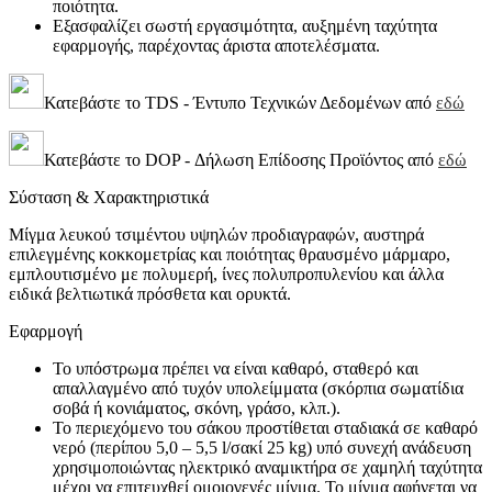
ποιότητα.
Εξασφαλίζει σωστή εργασιμότητα, αυξημένη ταχύτητα
εφαρμογής, παρέχοντας άριστα αποτελέσματα.
Κατεβάστε το TDS - Έντυπο Τεχνικών Δεδομένων από
εδώ
Κατεβάστε το DOP - Δήλωση Επίδοσης Προϊόντος από
εδώ
Σύσταση & Χαρακτηριστικά
Μίγμα λευκού τσιμέντου υψηλών προδιαγραφών, αυστηρά
επιλεγμένης κοκκομετρίας και ποιότητας θραυσμένο μάρμαρο,
εμπλουτισμένο με πολυμερή, ίνες πολυπροπυλενίου και άλλα
ειδικά βελτιωτικά πρόσθετα και ορυκτά.
Εφαρμογή
Το υπόστρωμα πρέπει να είναι καθαρό, σταθερό και
απαλλαγμένο από τυχόν υπολείμματα (σκόρπια σωματίδια
σοβά ή κονιάματος, σκόνη, γράσο, κλπ.).
Το περιεχόμενο του σάκου προστίθεται σταδιακά σε καθαρό
νερό (περίπου 5,0 – 5,5 l/σακί 25 kg) υπό συνεχή ανάδευση
χρησιμοποιώντας ηλεκτρικό αναμικτήρα σε χαμηλή ταχύτητα
μέχρι να επιτευχθεί ομοιογενές μίγμα. Το μίγμα αφήνεται να