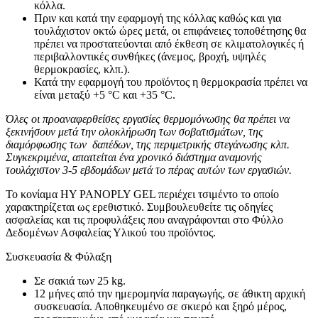
κόλλα.
Πριν και κατά την εφαρμογή της κόλλας καθώς και για
τουλάχιστον οκτώ ώρες μετά, οι επιφάνειες τοποθέτησης θα
πρέπει να προστατεύονται από έκθεση σε κλιματολογικές ή
περιβαλλοντικές συνθήκες (άνεμος, βροχή, υψηλές
θερμοκρασίες, κλπ.).
Κατά την εφαρμογή του προϊόντος η θερμοκρασία πρέπει να
είναι μεταξύ +5 °C και +35 °C.
Όλες οι προαναφερθείσες εργασίες θερμομόνωσης θα πρέπει να
ξεκινήσουν μετά την ολοκλήρωση των σοβατισμάτων, της
διαμόρφωσης των δαπέδων, της περιμετρικής στεγάνωσης κλπ.
Συγκεκριμένα, απαιτείται ένα χρονικό διάστημα αναμονής
τουλάχιστον 3-5 εβδομάδων μετά το πέρας αυτών των εργασιών.
Το κονίαμα HY PANOPLY GEL περιέχει τσιμέντο το οποίο
χαρακτηρίζεται ως ερεθιστικό. Συμβουλευθείτε τις οδηγίες
ασφαλείας και τις προφυλάξεις που αναγράφονται στο Φύλλο
Δεδομένων Ασφαλείας Υλικού του προϊόντος.
Συσκευασία & Φύλαξη
Σε σακιά των 25 kg.
12 μήνες από την ημερομηνία παραγωγής, σε άθικτη αρχική
συσκευασία. Αποθηκευμένο σε σκιερό και ξηρό μέρος,