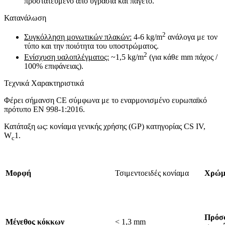
προστατευμένο από υγρασία και παγετό.
Κατανάλωση
2
Συγκόλληση μονωτικών πλακών:
4-6 kg/m
ανάλογα με τον
τύπο και την ποιότητα του υποστρώματος.
2
Ενίσχυση υαλοπλέγματος:
~1,5 kg/m
(για κάθε mm πάχος /
100% επιφάνειας).
Τεχνικά Χαρακτηριστικά
Φέρει σήμανση CE σύμφωνα με το εναρμονισμένο ευρωπαϊκό
πρότυπο EN 998-1:2016.
Κατάταξη ως: κονίαμα γενικής χρήσης (GP) κατηγορίας CS IV,
W
1.
c
Μορφή
Τσιμεντοειδές κονίαμα
Χρώμ
Πρόσφ
Μέγεθος κόκκων
< 1,3 mm