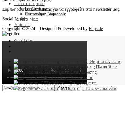
Πιστοποιήσεις
Συμπληρώστε το email σας για να εγγραφείτε στο newsletter μας!
Iso Certificate
Πιστοποίηση Biopanoply
Social Links:
Τα Νέα Μας
Projects
Copyright © 2024 – Designed & Developed by
Flipside
Κατάλογοι
Συχνές ερωτήσεις
Επικοινωνία
Σύστημα Εξωτερικής Θερμομόνωσης
Σύστημα Τοποθέτησης Πλακιδίων
Συστήματα Στεγάνωσης
Επισκευή – Κατασκευή
Σοβάδες – Επιχρίσματα
Σύστημα Πατητής Τσιμεντοκονίας
Search