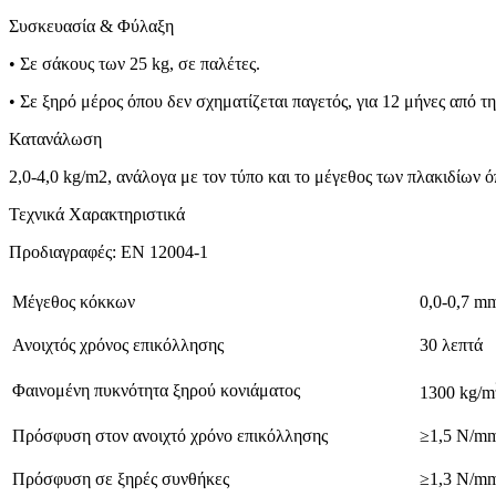
Συσκευασία & Φύλαξη
• Σε σάκους των 25 kg, σε παλέτες.
• Σε ξηρό μέρος όπου δεν σχηματίζεται παγετός, για 12 μήνες από 
Κατανάλωση
2,0-4,0 kg/m2, ανάλογα με τον τύπο και το μέγεθος των πλακιδίων 
Τεχνικά Χαρακτηριστικά
Σοβάδες – Επιχρίσματα
Προδιαγραφές: EN 12004-1
Σοβάδες - Επιχρίσματα
Μέγεθος κόκκων
0,0-0,7 m
Ξηροί Σοβάδες
Ανοιχτός χρόνος επικόλλησης
30 λεπτά
Σύστημα Πατητής Τσιμεντοκονίας
Φαινομένη πυκνότητα ξηρού κονιάματος
1300 kg/m
Σύστημα Πατητής Τσιμεντοκονίας
Πρόσφυση στον ανοιχτό χρόνο επικόλλησης
≥1,5 N/m
Δείτε εδώ
Πρόσφυση σε ξηρές συνθήκες
≥1,3 N/m