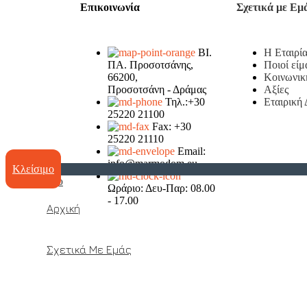
Επικοινωνία
Σχετικά με Εμ
ΒΙ.
Η Εταιρί
ΠΑ. Προσοτσάνης,
Ποιοί είμ
66200,
Κοινωνικ
Προσοτσάνη - Δράμας
Αξίες
Τηλ.:+30
Εταιρική
25220 21100
Fax: +30
25220 21110
Email:
info@marmodom.eu
Κλείσιμο
Μενου
Ωράριο: Δευ-Παρ: 08.00
- 17.00
Αρχική
Σχετικά Με Εμάς