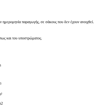
την ημερομηνία παραγωγής, σε σάκους που δεν έχουν ανοιχθεί.
όπως και του υποστρώματος.
Αστάρια - Πρόσμικτα
Σοβάδες - Επιχρίσματα
m
Επιχρίσματα Σπατουλαριστά
3
m²
m2