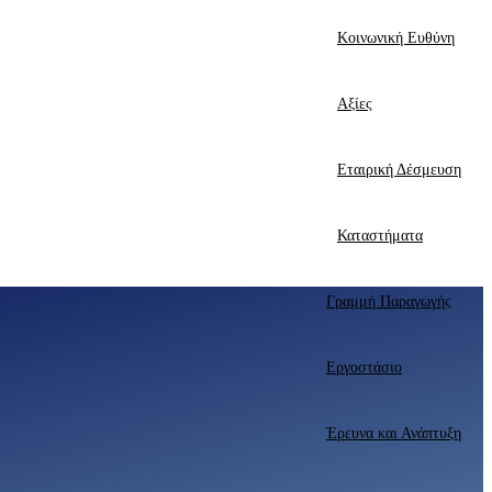
Κοινωνική Ευθύνη
Αξίες
Εταιρική Δέσμευση
Καταστήματα
Γραμμή Παραγωγής
Εργοστάσιο
Έρευνα και Ανάπτυξη