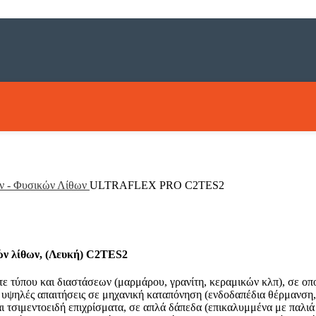
εφαρμογής
ν - Φυσικών Λίθων
ULTRAFLEX PRO C2TES2
ών λίθων, (Λευκή) C2TES2
ε τύπου και διαστάσεων (μαρμάρου, γρανίτη, κεραμικών κλπ), σε οπ
ε υψηλές απαιτήσεις σε μηχανική καταπόνηση (ενδοδαπέδια θέρμανση
τσιμεντοειδή επιχρίσματα, σε απλά δάπεδα (επικαλυμμένα με παλιά μ