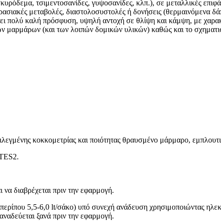
όδεμα, τσιμεντοσανίδες, γυψοσανίδες, κλπ.), σε μεταλλικές επιφάνε
κρασιακές μεταβολές, διαστολοσυστολές ή δονήσεις (θερμαινόμενα δ
ι πολύ καλή πρόσφυση, υψηλή αντοχή σε θλίψη και κάμψη, με χαρακτ
υκών μαρμάρων (και των λοιπών δομικών υλικών) καθώς και το σχηματ
Αλοιφατικά Στεγανωτικά
λεγμένης κοκκομετρίας και ποιότητας θραυσμένο μάρμαρο, εμπλουτι
2TES2.
αστικά
ι να διαβρέχεται πριν την εφαρμογή.
περίπου 5,5-6,0 lt/σάκο) υπό συνεχή ανάδευση χρησιμοποιώντας ηλεκ
 αναδεύεται ξανά πριν την εφαρμογή.