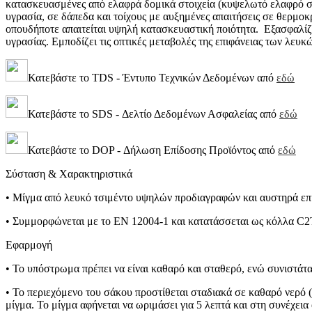
κατασκευασμένες από ελαφρά δομικά στοιχεία (κυψελωτό ελαφρό σκυρ
υγρασία, σε δάπεδα και τοίχους με αυξημένες απαιτήσεις σε θερμο
οπουδήποτε απαιτείται υψηλή κατασκευαστική ποιότητα. Εξασφαλίζε
υγρασίας. Εμποδίζει τις οπτικές μεταβολές της επιφάνειας των λε
Κατεβάστε το TDS - Έντυπο Τεχνικών Δεδομένων από
εδώ
Κατεβάστε το SDS - Δελτίο Δεδομένων Ασφαλείας από
εδώ
Κατεβάστε το DOP - Δήλωση Επίδοσης Προϊόντος από
εδώ
Σύσταση & Χαρακτηριστικά
Τσιμεντοειδή Στεγανωτικά
• Μίγμα από λευκό τσιμέντο υψηλών προδιαγραφών και αυστηρά επι
Επισκευή – Κατασκευή
• Συμμορφώνεται με το ΕΝ 12004-1 και κατατάσσεται ως κόλλα C
Κατασκευαστικά
Επισκευ
Εφαρμογή
• Το υπόστρωμα πρέπει να είναι καθαρό και σταθερό, ενώ συνιστάτα
• Το περιεχόμενο του σάκου προστίθεται σταδιακά σε καθαρό νερό (
μίγμα. Το μίγμα αφήνεται να ωριμάσει για 5 λεπτά και στη συνέχεια