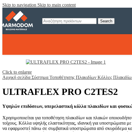
Skip to navigation
Skip to main content
Search
Οδηγός επιλογής 
Click to enlarge
κόλλας πλακιδίων
Αρχική σελίδα
Σύστημα Τοποθέτησης Πλακιδίων
Κόλλες Πλακιδίω
Δείτε εδώ
ULTRAFLEX PRO C2TES2
Συστήματα Στεγάνωσης
Υψηλών επιδόσεων, υπερελαστική κόλλα πλακιδίων και φυσικ
Χρησιμοποιείται για τοποθέτηση πλακιδίων και πλακών οποιουδήποτ
τοίχους. Κόλλα υψηλής ελαστικότητας, ιδανική για υποστρώματα μ
να εφαρμοστεί πάνω σε συμβατικά υποστρώματα από σκυρόδεμα και 