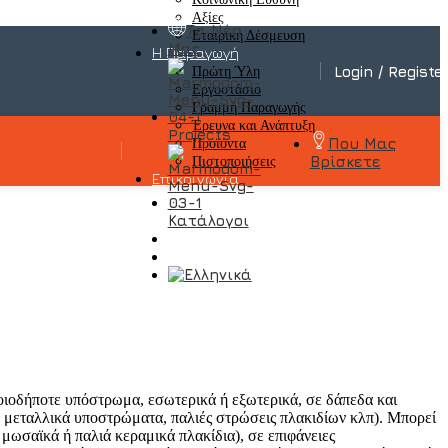
Αξίες
Τα Νέα
Εταιρική Δέσμευση
Μας
Η Παραγωγή
Login / Registe
Πρώτη Ύλη
Εργοστάσιο
Γραμμή Παραγωγής
Έρευνα και Ανάπτυξη
Projects
Που Μας
Προϊόντα
Βρίσκετε
Πιστοποιήσεις
Επικοινωνία
Κατάλογοι
οιοδήποτε υπόστρωμα, εσωτερικά ή εξωτερικά, σε δάπεδα και
, μεταλλικά υποστρώματα, παλιές στρώσεις πλακιδίων κλπ). Μπορεί
ωσαϊκά ή παλιά κεραμικά πλακίδια), σε επιφάνειες