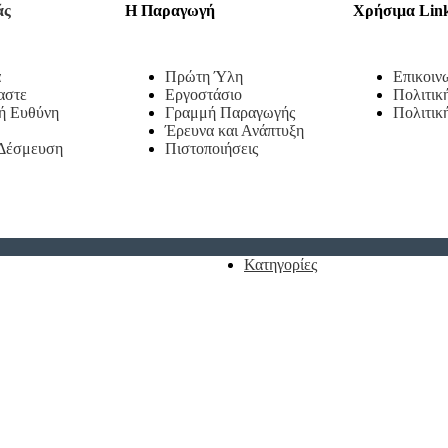
άς
Η Παραγωγή
Χρήσιμα Lin
α
Πρώτη Ύλη
Επικοιν
αστε
Εργοστάσιο
Πολιτικ
ή Ευθύνη
Γραμμή Παραγωγής
Πολιτικ
Έρευνα και Ανάπτυξη
 Δέσμευση
Πιστοποιήσεις
Κατηγορίες