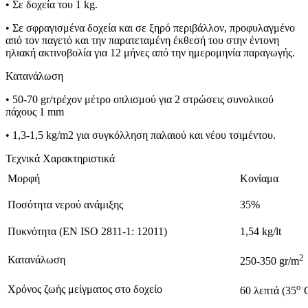
• Σε δοχεία του 1 kg.
• Σε σφραγισμένα δοχεία και σε ξηρό περιβάλλον, προφυλαγμένο
από τον παγετό και την παρατεταμένη έκθεσή του στην έντονη
ηλιακή ακτινοβολία για 12 μήνες από την ημερομηνία παραγωγής.
Κατανάλωση
• 50-70 gr/τρέχον μέτρο οπλισμού για 2 στρώσεις συνολικού
πάχους 1 mm
• 1,3-1,5 kg/m2 για συγκόλληση παλαιού και νέου τσιμέντου.
Τεχνικά Χαρακτηριστικά
Μορφή
Κονίαμα
Ποσότητα νερού ανάμιξης
35%
Πυκνότητα (EN ISO 2811-1: 12011)
1,54 kg/lt
2
Κατανάλωση
250-350 gr/m
ο
Χρόνος ζωής μείγματος στο δοχείο
60 λεπτά (35
C