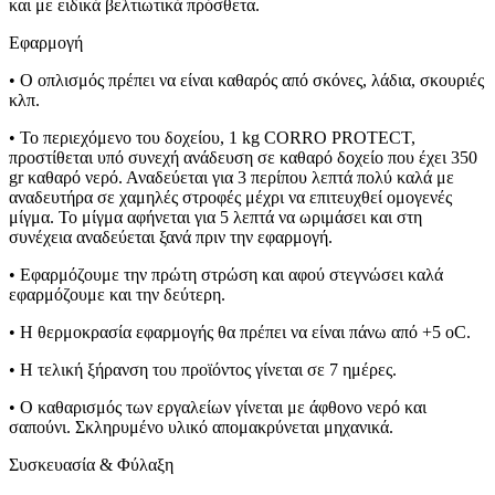
και με ειδικά βελτιωτικά πρόσθετα.
Εφαρμογή
• Ο οπλισμός πρέπει να είναι καθαρός από σκόνες, λάδια, σκουριές
κλπ.
• Το περιεχόμενο του δοχείου, 1 kg CORRO PROTECT,
προστίθεται υπό συνεχή ανάδευση σε καθαρό δοχείο που έχει 350
gr καθαρό νερό. Αναδεύεται για 3 περίπου λεπτά πολύ καλά με
αναδευτήρα σε χαμηλές στροφές μέχρι να επιτευχθεί ομογενές
μίγμα. Το μίγμα αφήνεται για 5 λεπτά να ωριμάσει και στη
συνέχεια αναδεύεται ξανά πριν την εφαρμογή.
• Εφαρμόζουμε την πρώτη στρώση και αφού στεγνώσει καλά
εφαρμόζουμε και την δεύτερη.
• Η θερμοκρασία εφαρμογής θα πρέπει να είναι πάνω από +5 οC.
• Η τελική ξήρανση του προϊόντος γίνεται σε 7 ημέρες.
• Ο καθαρισμός των εργαλείων γίνεται με άφθονο νερό και
σαπούνι. Σκληρυμένο υλικό απομακρύνεται μηχανικά.
Συσκευασία & Φύλαξη