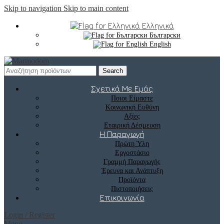
Skip to navigation
Skip to main content
Ελληνικά
Български
English
Search
Σχετικά Με Εμάς
Ποιοι Είμαστε
Κοινωνική Ευθύνη
Αξίες
Εταιρική Δέσμευση
Η Παραγωγή
Πρώτη Ύλη
Εργοστάσιο
Γραμμή Παραγωγής
Έρευνα και Ανάπτυξη
Προϊόντα
Πιστοποιήσεις
Επικοινωνία
Login / Register
Menu