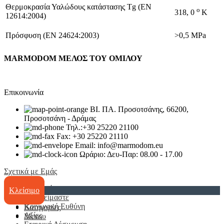
Θερμοκρασία Υαλώδους κατάστασης Tg (EN
ο
318, 0
K
12614:2004)
Πρόσφυση (EN 24624:2003)
>0,5 MPa
MARMODOM ΜΕΛΟΣ ΤΟΥ ΟΜΙΛΟΥ
Επικοινωνία
ΒΙ. ΠΑ. Προσοτσάνης, 66200,
Προσοτσάνη - Δράμας
Τηλ.:+30 25220 21100
Fax: +30 25220 21110
Email: info@marmodom.eu
Ωράριο: Δευ-Παρ: 08.00 - 17.00
Σχετικά με Εμάς
Η Εταιρία
Κλείσιμο
Ποιοί είμαστε
Κοινωνική Ευθύνη
Κατηγορίες
Αξίες
Μενου