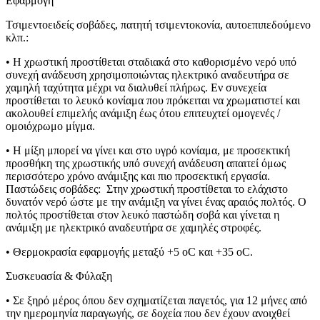
Εφαρμογή
Τσιμεντοειδείς σοβάδες, πατητή τσιμεντοκονία, αυτοεπιπεδούμενο
κλπ.:
• Η χρωστική προστίθεται σταδιακά στο καθορισμένο νερό υπό
συνεχή ανάδευση χρησιμοποιώντας ηλεκτρικό αναδευτήρα σε
χαμηλή ταχύτητα μέχρι να διαλυθεί πλήρως. Εν συνεχεία
προστίθεται το λευκό κονίαμα που πρόκειται να χρωματιστεί και
ακολουθεί επιμελής ανάμιξη έως ότου επιτευχτεί ομογενές /
ομοιόχρωμο μίγμα.
• Η μίξη μπορεί να γίνει και στο υγρό κονίαμα, με προσεκτική
προσθήκη της χρωστικής υπό συνεχή ανάδευση απαιτεί όμως
περισσότερο χρόνο ανάμιξης και πιο προσεκτική εργασία.
Παστώδεις σοβάδες: Στην χρωστική προστίθεται το ελάχιστο
δυνατόν νερό ώστε με την ανάμιξη να γίνει ένας αραιός πολτός. Ο
πολτός προστίθεται στον λευκό παστώδη σοβά και γίνεται η
ανάμιξη με ηλεκτρικό αναδευτήρα σε χαμηλές στροφές.
• Θερμοκρασία εφαρμογής μεταξύ +5 οC και +35 οC.
Συσκευασία & Φύλαξη
• Σε ξηρό μέρος όπου δεν σχηματίζεται παγετός, για 12 μήνες από
την ημερομηνία παραγωγής, σε δοχεία που δεν έχουν ανοιχθεί