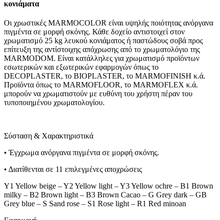
κονιάματα
Οι χρωστικές MARMOCOLOR είναι υψηλής ποιότητας ανόργανα
πιγμέντα σε μορφή σκόνης. Κάθε δοχείο αντιστοιχεί στον
χρωματισμό 25 kg λευκού κονιάματος ή παστώδους σοβά προς
επίτευξη της αντίστοιχης απόχρωσης από το χρωματολόγιο της
MARMODOM. Είναι κατάλληλες για χρωματισμό προϊόντων
εσωτερικών και εξωτερικών εφαρμογών όπως το
DECOPLASTER, το BIOPLASTER, το MARMOFINISH κ.ά.
Προϊόντα όπως το MARMOFLOOR, το MARMOFLEX κ.ά.
μπορούν να χρωματιστούν με ευθύνη του χρήστη πέραν του
τυποποιημένου χρωματολογίου.
Σύσταση & Χαρακτηριστικά
• Έγχρωμα ανόργανα πιγμέντα σε μορφή σκόνης.
• Διατίθενται σε 11 επιλεγμένες αποχρώσεις
Y1 Yellow beige – Y2 Yellow light – Y3 Yellow ochre – B1 Brown
milky – B2 Brown light – B3 Brown Cacao – G Grey dark – GB
Grey blue – S Sand rose – S1 Rose light – R1 Red minoan