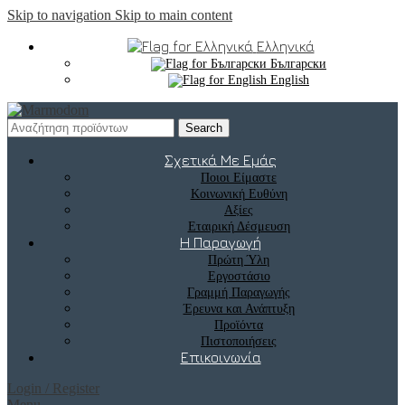
Skip to navigation
Skip to main content
Ελληνικά
Български
English
Search
Σχετικά Με Εμάς
Ποιοι Είμαστε
Κοινωνική Ευθύνη
Αξίες
Εταιρική Δέσμευση
Η Παραγωγή
Πρώτη Ύλη
Εργοστάσιο
Γραμμή Παραγωγής
Έρευνα και Ανάπτυξη
Προϊόντα
Πιστοποιήσεις
Επικοινωνία
Login / Register
Menu