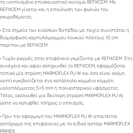
το ινοπλισμένο επισκευαστικό κονίαμα REFIXCEM. Με
REFIXCEM γίνεται και η επούλωση των φωλιών του
σκυροδέματος.
• Στα σημεία των ενώσεων δαπέδου με τοιχίο συνιστάται η
διαμόρφωση καμπυλόγραμμου λουκιού πλάτους 10 cm
περίπου με REFIXCEM.
• Τυχόν ρωγμές στην επιφάνεια γεμίζονται με REFIXCEM. Στη
συνέχεια και αφού σκληρυνθεί το REFIXCEM, εφαρμόζεται
τοπικά μία στρώση MARMOFLEX PU W και όσο είναι ακόμη
νωπή εγκιβωτίζεται ένα κατάλληλα κομμένο κομμάτι
υαλοπλέγματος 5×5 mm ή πολυεστερικού υφάσματος.
Τέλος, ακολουθεί μια δεύτερη στρώση MARMOFLEX PU W,
ώστε να καλυφθεί πλήρως ο οπλισμός.
• Πριν την εφαρμογή του MARMOFLEX PU W απαιτείται
αστάρωμα της επιφάνειας με το ειδικό αστάρι MARMOFLEX
PRIMER.