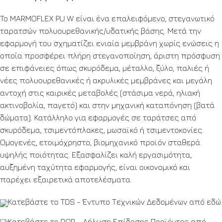
To MARMOFLEX PU W είναι ένα επαλειφόμενο, στεγανωτικό
ταρατσών πολυουρεθανικής/υδατικής βάσης. Μετά την
εφαρμογή του σχηματίζει ενιαία μεμβράνη χωρίς ενώσεις η
οποία προσφέρει πλήρη στεγανοποίηση, άριστη πρόσφυση
σε επιφάνειες όπως σκυρόδεμα, μέταλλο, ξύλο, παλιές ή
νέες πολυουρεθανικές ή ακρυλικές μεμβράνες και μεγάλη
αντοχή στις καιρικές μεταβολές (στάσιμα νερά, ηλιακή
ακτινοβολία, παγετό) και στην μηχανική καταπόνηση (βατά
δώματα). Κατάλληλο για εφαρμογές σε ταράτσες από
σκυρόδεμα, τσιμεντόπλακες, μωσαϊκό ή τσιμεντοκονίες.
Ομογενές, ετοιμόχρηστο, βιομηχανικό προϊόν σταθερά
υψηλής ποιότητας. Εξασφαλίζει καλή εργασιμότητα,
αυξημένη ταχύτητα εφαρμογής, είναι οικονομικό και
παρέχει εξαιρετικά αποτελέσματα.
Κατεβάστε το TDS - Έντυπο Τεχνικών Δεδομένων από
εδώ
Κατεβάστε το DOP - Δήλωση Επίδοσης Προϊόντος από