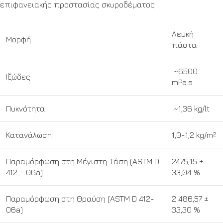
επιφανειακής προστασίας σκυροδέματος
Λευκή
Μορφή
πάστα
~6500
Ιξώδες
mPa.s
Πυκνότητα
~1,36 kg/lt
Κατανάλωση
1,0-1,2 kg/m
2
Παραμόρφωση στη Μέγιστη Τάση (ASTM D
2475,15 ±
412 – 06a)
33,04 %
Παραμόρφωση στη Θραύση (ASTM D 412-
2 486,57 ±
06a)
33,30 %