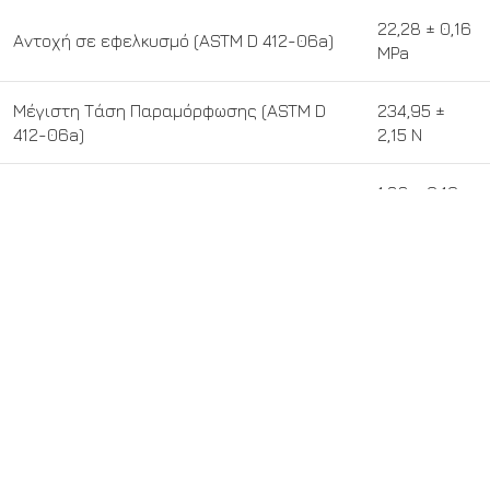
22,28 ± 0,16
Αντοχή σε εφελκυσμό (ASTM D 412-06a)
MPa
Μέγιστη Τάση Παραμόρφωσης (ASTM D
234,95 ±
412-06a)
2,15 Ν
1,83 ± 0,10
Μέτρο Ελαστικότητας (ASTM D 412-06a)
MPa
Αντοχή πρόσφυσης (EN 1542:2001)
2,54 Ν/mm
2
Σκληρότητα Shore A (ASTM D2240)
68
Από -15 °C –
Θερμοκρασία λειτουργίας
+80 °C
Συντελεστής υδαταπορρόφησης (ΕΝ
0,00 kg/m
2