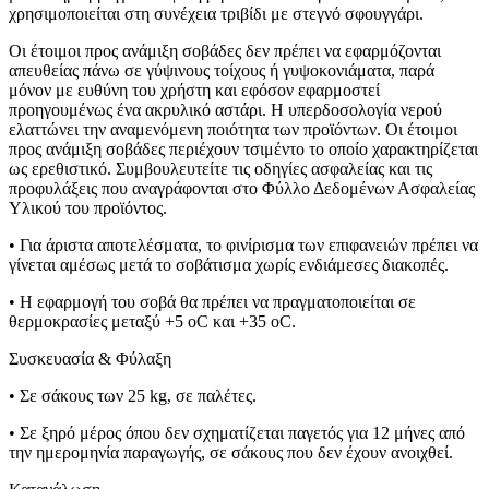
χρησιμοποιείται στη συνέχεια τριβίδι με στεγνό σφουγγάρι.
Οι έτοιμοι προς ανάμιξη σοβάδες δεν πρέπει να εφαρμόζονται
απευθείας πάνω σε γύψινους τοίχους ή γυψοκονιάματα, παρά
μόνον με ευθύνη του χρήστη και εφόσον εφαρμοστεί
προηγουμένως ένα ακρυλικό αστάρι. Η υπερδοσολογία νερού
ελαττώνει την αναμενόμενη ποιότητα των προϊόντων. Οι έτοιμοι
προς ανάμιξη σοβάδες περιέχουν τσιμέντο το οποίο χαρακτηρίζεται
ως ερεθιστικό. Συμβουλευτείτε τις οδηγίες ασφαλείας και τις
προφυλάξεις που αναγράφονται στο Φύλλο Δεδομένων Ασφαλείας
Υλικού του προϊόντος.
• Για άριστα αποτελέσματα, το φινίρισμα των επιφανειών πρέπει να
γίνεται αμέσως μετά το σοβάτισμα χωρίς ενδιάμεσες διακοπές.
• Η εφαρμογή του σοβά θα πρέπει να πραγματοποιείται σε
θερμοκρασίες μεταξύ +5 oC και +35 oC.
Συσκευασία & Φύλαξη
• Σε σάκους των 25 kg, σε παλέτες.
• Σε ξηρό μέρος όπου δεν σχηματίζεται παγετός για 12 μήνες από
την ημερομηνία παραγωγής, σε σάκους που δεν έχουν ανοιχθεί.