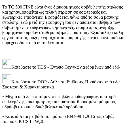
Το TC 500 FINE είναι ένας διακοσμητικός σοβάς λεπτής στρώσης
και χρησιμοποιείται ως τελική στρώση σε εσωτερικές και
εξωτερικές επιφάνειες. Εφαρμόζεται πάνω από το σοβά βασικής
στρώσης, ενώ μετά την εφαρμογή του δεν απαιτείται βάψιμο των
σοβατισμένων επιφανειών. Ομοιογενές, έτοιμο προς ανάμιξη,
βιομηχανικό προϊόν σταθερά υψηλής ποιότητας. Εξασφαλίζει καλή
εργασιμότητα, αυξημένη ταχύτητα εφαρμογής, είναι οικονομικό και
παρέχει εξαιρετικά αποτελέσματα.
Κατεβάστε το TDS - Έντυπο Τεχνικών Δεδομένων από
εδώ
Κατεβάστε το DOP - Δήλωση Επίδοσης Προϊόντος από
εδώ
Σύσταση & Χαρακτηριστικά
• Μίγμα από λευκό τσιμέντο υψηλών προδιαγραφών, αυστηρά
επιλεγμένης κοκκομετρίας και ποιότητας θραυσμένο μάρμαρο,
υδράσβεστο και ειδικά βελτιωτικά πρόσθετα.
• Κατατάσεται με βάση το πρότυπο ΕΝ 998-1:2016 ως σοβάς
τύπου: GP, CS II, W
0
c