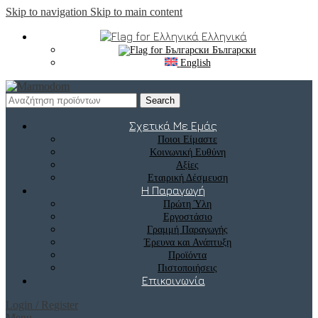
Skip to navigation
Skip to main content
Ελληνικά
Български
English
Search
Σχετικά Με Εμάς
Ποιοι Είμαστε
Κοινωνική Ευθύνη
Αξίες
Εταιρική Δέσμευση
Η Παραγωγή
Πρώτη Ύλη
Εργοστάσιο
Γραμμή Παραγωγής
Έρευνα και Ανάπτυξη
Προϊόντα
Πιστοποιήσεις
Επικοινωνία
Login / Register
Menu