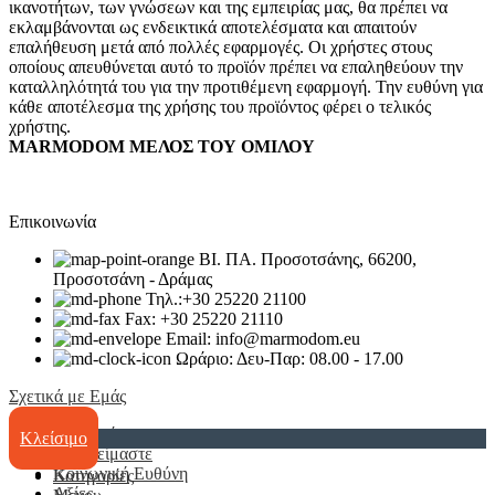
ικανοτήτων, των γνώσεων και της εμπειρίας μας, θα πρέπει να
εκλαμβάνονται ως ενδεικτικά αποτελέσματα και απαιτούν
επαλήθευση μετά από πολλές εφαρμογές. Οι χρήστες στους
οποίους απευθύνεται αυτό το προϊόν πρέπει να επαληθεύουν την
καταλληλότητά του για την προτιθέμενη εφαρμογή. Την ευθύνη για
κάθε αποτέλεσμα της χρήσης του προϊόντος φέρει ο τελικός
χρήστης.
MARMODOM ΜΕΛΟΣ ΤΟΥ ΟΜΙΛΟΥ
Επικοινωνία
ΒΙ. ΠΑ. Προσοτσάνης, 66200,
Προσοτσάνη - Δράμας
Τηλ.:+30 25220 21100
Fax: +30 25220 21110
Email: info@marmodom.eu
Ωράριο: Δευ-Παρ: 08.00 - 17.00
Σχετικά με Εμάς
Η Εταιρία
Κλείσιμο
Ποιοί είμαστε
Κοινωνική Ευθύνη
Κατηγορίες
Αξίες