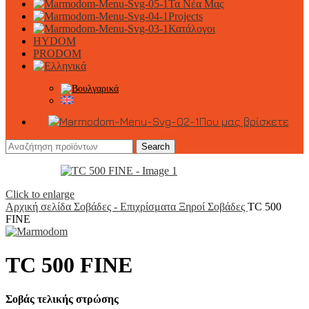
Τα Νέα Μας
Projects
Κατάλογοι
HYDOM
PRODOM
Που μας βρίσκετε
Search
Click to enlarge
Αρχική σελίδα
Σοβάδες - Επιχρίσματα
Ξηροί Σοβάδες
TC 500
FINΕ
TC 500 FINΕ
Σοβάς τελικής στρώσης