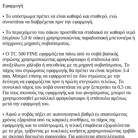
Εφαρμογή
• Το υπόστρωμα πρέπει να είναι καθαρό και σταθερό, ενώ
συνιστάται να διαβρέχεται πριν την εφαρμογή.
• Το περιεχόμενο του σάκου προστίθεται σταδιακά σε καθαρό νερό
(περίπου 5,0 lt/ σάκο) χρησιμοποιώντας παραδοσιακή μπετονιέρα ή
σύγχρονες μηχανές σοβατίσματος.
• Ο TC 500 FINE εφαρμόζεται πάνω από το σοβά βασικής
στρώσης χρησιμοποιώντας φραγκόφτυαρο ή σπάτουλα από
ανοξείδωτο χάλυβα ή απευθείας με τη μηχανή σοβατίσματος. Το
πάχος του στρώματος εφαρμογής θα πρέπει να είναι περίπου 3-4
mm. Μπορεί επίσης να εφαρμοστεί σε δύο στρώσεις με την
δεύτερη να εφαρμόζεται πριν η πρώτη στεγνώσει τελείως. Το
συνολικό πάχος του σοβά συνιστάται να μην ξεπερνάει τα 0,5 cm.
Για τους σκοπούς της εφαρμογής και του φινιρίσματος, μπορεί να
χρησιμοποιηθεί μεταλλικό φραγκόφτυαρο ή σπάτουλα αμέσως
μετά την εφαρμογή του.
• Αφού ο σοβάς πήξει σε ικανοποιητικό βαθμό (ο απαιτούμενος
χρόνος εξαρτάται από τις καιρικές συνθήκες, το πάχος της
εφαρμογής και το υπόστρωμα), η τελική επιφάνεια εξομαλύνεται
με το χέρι, τρίβοντας με κυκλικές κινήσεις χρησιμοποιώντας τριβίδι
με σκληρό βρεγμένο σφουγγάρι. Για καλύτερα αποτελέσματα,